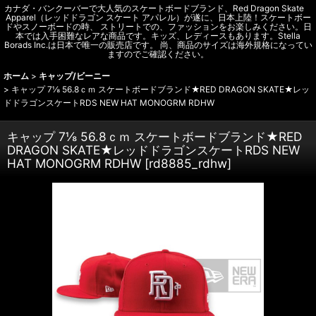
カナダ・バンクーバーで大人気のスケートボードブランド、Red Dragon Skate
Apparel（レッドドラゴン スケート アパレル）が遂に、日本上陸！スケートボー
ドやスノーボードの時、 ストリートでの、ファッションをお楽しみください。日
本では入手困難なレアな商品です。キッズ、レディースもあります。Stella
Borads Inc.は日本で唯一の販売店です。 尚、商品のサイズは海外規格になってい
ますのでご確認ください。
ホーム
>
キャップ/ビーニー
>
キャップ 7⅛ 56.8ｃｍ スケートボードブランド★RED DRAGON SKATE★レッ
ドドラゴンスケートRDS NEW HAT MONOGRM RDHW
キャップ 7⅛ 56.8ｃｍ スケートボードブランド★RED
DRAGON SKATE★レッドドラゴンスケートRDS NEW
HAT MONOGRM RDHW
[
rd8885_rdhw
]