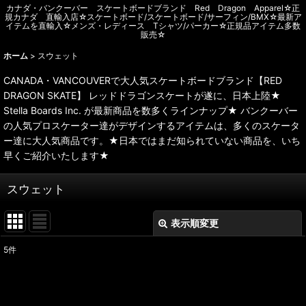
カナダ・バンクーバー スケートボードブランド Red Dragon Apparel☆正
規カナダ 直輸入店☆スケートボード/スケートボード/サーフィン/BMX☆最新ア
イテムを直輸入☆メンズ・レディース Tシャツ/パーカー☆正規品アイテム多数
販売☆
ホーム
>
スウェット
CANADA・VANCOUVERで大人気スケートボードブランド【RED
DRAGON SKATE】 レッドドラゴンスケートが遂に、日本上陸★
Stella Boards Inc. が最新商品を数多くラインナップ★ バンクーバー
の人気プロスケーター達がデザインするアイテムは、多くのスケータ
ー達に大人気商品です。★日本ではまだ知られていない商品を、いち
早くご紹介いたします★
スウェット
表示順変更
閉じる
5
件
表示数
:
並び順
: