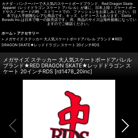
カナダ・バンクーバーで大人気のスケートボードブランド、Red Dragon Skate
Apparel（レッドドラゴン スケート アパレル）が遂に、日本上陸！スケートボー
ドやスノーボードの時、 ストリートでの、ファッションをお楽しみください。日
本では入手困難なレアな商品です。キッズ、レディースもあります。Stella
Borads Inc.は日本で唯一の販売店です。 尚、商品のサイズは海外規格になってい
ますのでご確認ください。
ホーム
>
アクセサリー
>
メガサイズ ステッカー 大人気スケートボードアパレル ブランド★RED
DRAGON SKATE★レッドドラゴン スケート 20インチRDS
メガサイズ ステッカー 大人気スケートボードアパレル
ブランド★RED DRAGON SKATE★レッドドラゴン ス
ケート 20インチRDS
[
rd1478_20inc
]