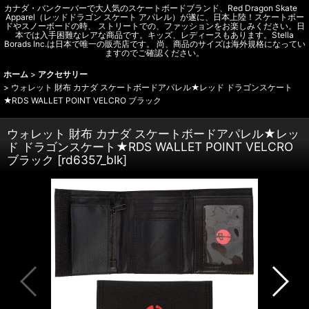
カナダ・バンクーバーで大人気のスケートボードブランド、Red Dragon Skate
Apparel（レッドドラゴン スケート アパレル）が遂に、日本上陸！スケートボー
ドやスノーボードの時、 ストリートでの、ファッションをお楽しみください。日
本では入手困難なレアな商品です。キッズ、レディースもあります。Stella
Borads Inc.は日本で唯一の販売店です。 尚、商品のサイズは海外規格になってい
ますのでご確認ください。
ホーム
>
アクセサリー
>
ウォレット 財布 カナダ スケートボードアパレル★レッド ドラゴンスケート
★RDS WALLET POINT VELCRO ブラック
ウォレット 財布 カナダ スケートボードアパレル★レッ
ド ドラゴンスケート★RDS WALLET POINT VELCRO
ブラック
[
rd6357_blk
]